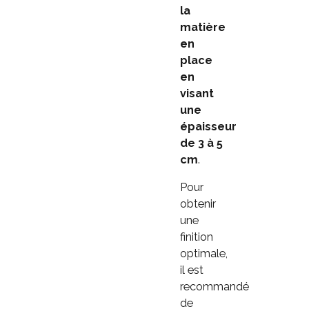
la
matière
en
place
en
visant
une
épaisseur
de 3 à 5
cm
.
Pour
obtenir
une
finition
optimale,
il est
recommandé
de