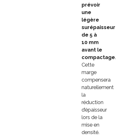
prévoir
une
légère
surépaisseur
de 5 à
10 mm
avant le
compactage
.
Cette
marge
compensera
naturellement
la
réduction
d’épaisseur
lors de la
mise en
densité.