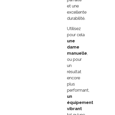
et une
excellente
durabilité.
Utilisez
pour cela
une
dame
manuelle
,
ou pour
un
résultat
encore
plus
performant,
un
équipement
vibrant
tel qu’une