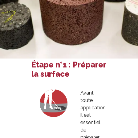
Étape n°1 : Préparer
la surface
Avant
toute
application,
il est
essentiel
de
préparer