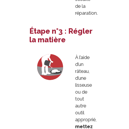
de la
réparation.
Étape n°3 : Régler
la matière
À l’aide
d’un
râteau,
d’une
lisseuse
ou de
tout
autre
outil
approprié,
mettez