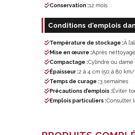
Conservation :
12 mois
Conditions d’emplois dan
Température de stockage :
À l’
Mise en œuvre :
Après nettoyage,
Compactage :
Cylindre ou dame 
Épaisseur :
2 à 4 cm (50 à 80 km
Temps de curage :
3 semaines
Précautions d’emplois :
Éviter t
Emplois particuliers :
Consulter 