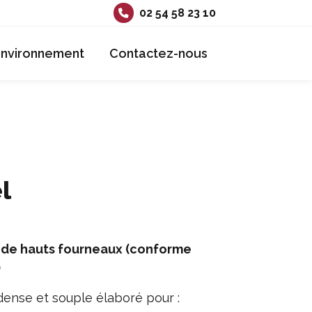
02 54 58 23 10
Environnement
Contactez-nous
l
rs de hauts fourneaux (conforme
)
 dense et souple élaboré pour :