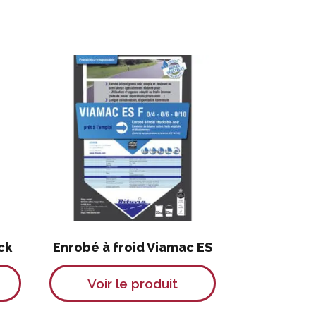
ck
Enrobé à froid Viamac ES
Ce
Ce
Voir le produit
produit
produit
a
a