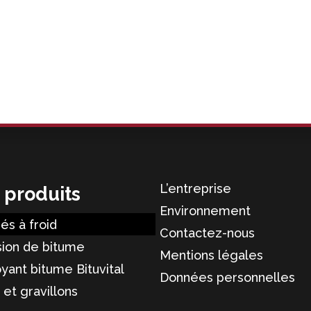
plusieurs
variations.
Les
options
peuvent
être
choisies
sur
la
page
L’entreprise
 produits
du
Environnement
produit
és à froid
Contactez-nous
ion de bitume
Mentions légales
yant bitume Bituvital
Données personnelles
 et gravillons