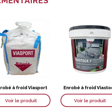
ÉMENTAIRES
robé à froid Viasport
Enrobé à froid Viasto
Ce
Voir le produit
Voir le produit
produit
a