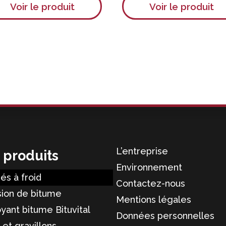
Voir le produit
Voir le produit
produit
a
s
plusieurs
s.
variations.
Les
options
peuvent
être
choisies
sur
la
L’entreprise
 produits
page
Environnement
du
és à froid
Contactez-nous
produit
ion de bitume
Mentions légales
yant bitume Bituvital
Données personnelles
 et gravillons