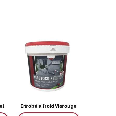
el
Enrobé à froid Viarouge
Ce
Ce